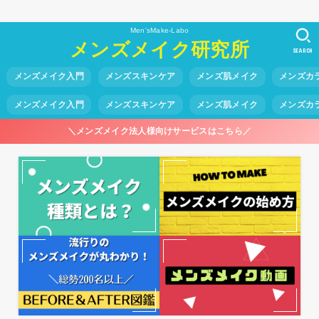
Men'sMake-Labo
メンズメイク研究所
SEARCH
メンズメイク入門
メンズスキンケア
メンズ肌メイク
メンズカ
メンズメイク入門
メンズスキンケア
メンズ肌メイク
メンズカ
＼メンズメイク法人様向けサービスはこちら／