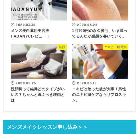
2022.03.30
2020.05.28
メンズ美白薬用美容液
1回100円の永久脱毛、いま通っ
HADANYUレビュー！
てるんだが感想を書いていく。
洗顔
ニキビ・肌荒れ
2020.05.25
2020.05.15
洗顔料って結局どのタイプがい
ニキビは治った後が大事！男性
いの？ちゃんと選ぶべき理由と
のニキビ跡ケアならリプロスキ
は
ン。
メンズメイクレッスン申し込み＞＞