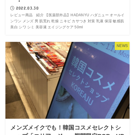
2022.03.30
レビュー商品 紹介 【医薬部外品】HADANYU ハダニュー オールイ
ンワン メンズ 男 肌荒れ 乾燥 ニキビ カサつき 対策 乳液 保湿 敏感肌
美白 シワ シミ 美容液 エイジングケア 50ml
NEWS
メンズメイクでも！韓国コスメセレクトシ