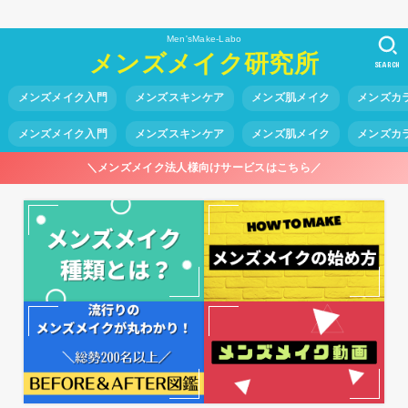
Men'sMake-Labo
メンズメイク研究所
SEARCH
メンズメイク入門
メンズスキンケア
メンズ肌メイク
メンズカ
メンズメイク入門
メンズスキンケア
メンズ肌メイク
メンズカ
＼メンズメイク法人様向けサービスはこちら／