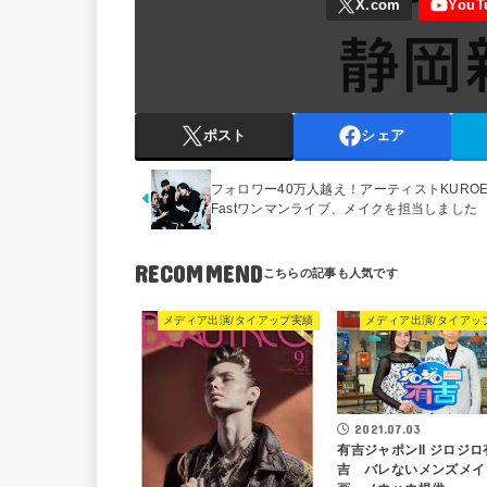
ポスト
シェア
フォロワー40万人越え！アーティストKUROE
Fastワンマンライブ、メイクを担当しました
RECOMMEND
メディア出演/タイアップ実績
メディア出演/タイアッ
2021.07.03
有吉ジャポンII ジロジロ
吉 バレないメンズメイ