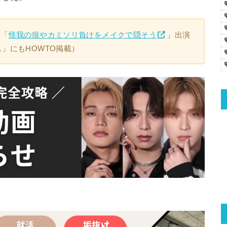
 「
怪我の痕やカミソリ負けをメイクで隠そう
」出演
」にもHOWTO掲載）