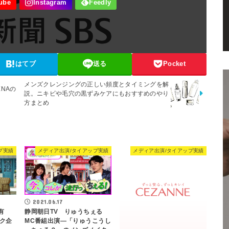
はてブ
送る
Pocket
メンズクレンジングの正しい頻度とタイミングを解
NAの
説。ニキビや毛穴の黒ずみケアにもおすすめのやり
方まとめ
プ実績
メディア出演/タイアップ実績
メディア出演/タイアップ実績
2021.06.17
有
静岡朝日TV りゅうちぇる
ク企
MC番組出演―「りゅうこうし