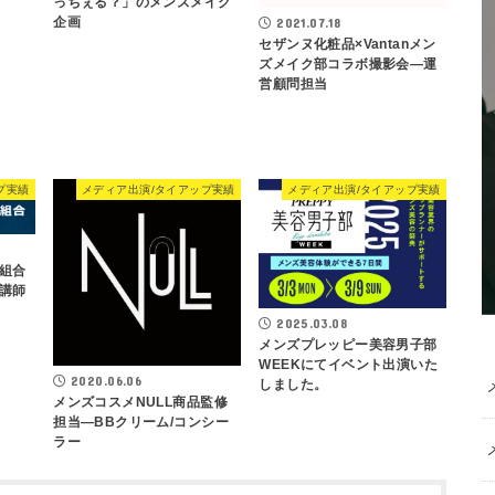
っちぇる？」のメンズメイク
企画
2021.07.18
セザンヌ化粧品×Vantanメン
ズメイク部コラボ撮影会―運
営顧問担当
プ実績
メディア出演/タイアップ実績
メディア出演/タイアップ実績
組合
講師
2025.03.08
メンズプレッピー美容男子部
WEEKにてイベント出演いた
2020.06.06
しました。
メンズコスメNULL商品監修
担当―BBクリーム/コンシー
ラー