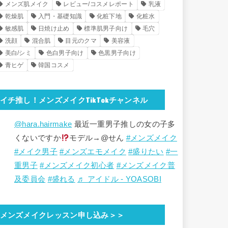
メンズ肌メイク
レビュー/コスメレポート
乳液
乾燥肌
入門・基礎知識
化粧下地
化粧水
敏感肌
日焼け止め
標準肌男子向け
毛穴
洗顔
混合肌
目元のクマ
美容液
美白/シミ
色白男子向け
色黒男子向け
青ヒゲ
韓国コスメ
イチ推し！メンズメイクTikTokチャンネル
@hara.hairmake
最近一重男子推しの女の子多
くないですか
モデル→@せん
#メンズメイク
#メイク男子
#メンズエモメイク
#盛りたい
#一
重男子
#メンズメイク初心者
#メンズメイク普
及委員会
#盛れる
♬ アイドル - YOASOBI
メンズメイクレッスン申し込み＞＞