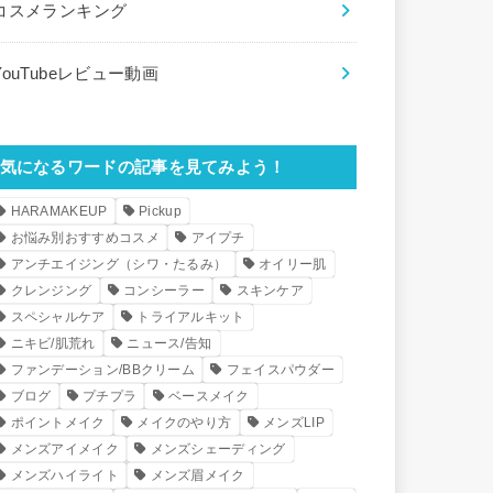
コスメランキング
YouTubeレビュー動画
気になるワードの記事を見てみよう！
HARAMAKEUP
Pickup
お悩み別おすすめコスメ
アイプチ
アンチエイジング（シワ・たるみ）
オイリー肌
クレンジング
コンシーラー
スキンケア
スペシャルケア
トライアルキット
ニキビ/肌荒れ
ニュース/告知
ファンデーション/BBクリーム
フェイスパウダー
ブログ
プチプラ
ベースメイク
ポイントメイク
メイクのやり方
メンズLIP
メンズアイメイク
メンズシェーディング
メンズハイライト
メンズ眉メイク