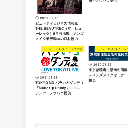
画―ノウハウ提供
2020.09.06
ビューティビジネス情報紙
THE BEAUTREC（ザ・ヒュ
ーレック）9月号掲載―メンズ
メイク業界動向の取材協力
メディア出演/タイアップ実績
メディア出演/タイアッ
2020.03.27
東京都理容生活衛生同業
―メンズメイクセミナー
2021.07.28
担当
TOKYO MX バラいろダンディ
「Make Up Dandy」―コン
テンツ・ノウハウ提供