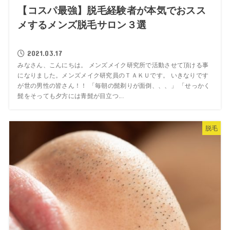
【コスパ最強】脱毛経験者が本気でおスス
メするメンズ脱毛サロン３選
2021.03.17
みなさん、こんにちは。 メンズメイク研究所で活動させて頂ける事
になりました。メンズメイク研究員のＴＡＫＵです。 いきなりです
が世の男性の皆さん！！ 「毎朝の髭剃りが面倒、、、」 「せっかく
髭をそっても夕方には青髭が目立つ...
脱毛