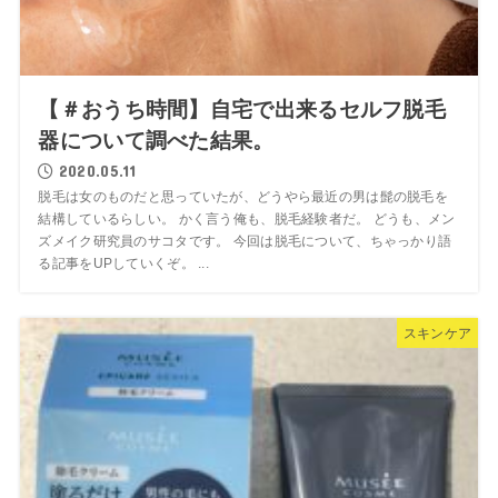
【＃おうち時間】自宅で出来るセルフ脱毛
器について調べた結果。
2020.05.11
脱毛は女のものだと思っていたが、どうやら最近の男は髭の脱毛を
結構しているらしい。 かく言う俺も、脱毛経験者だ。 どうも、メン
ズメイク研究員のサコタです。 今回は脱毛について、ちゃっかり語
る記事をUPしていくぞ。 ...
スキンケア