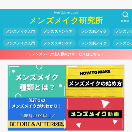
Men'sMake-Labo
メンズメイク研究所
SEARCH
メンズメイク入門
メンズスキンケア
メンズ肌メイク
メンズカ
メンズメイク入門
メンズスキンケア
メンズ肌メイク
メンズカ
＼メンズメイク法人様向けサービスはこちら／