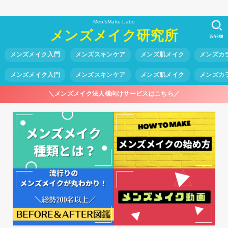
Men'sMake-Labo
メンズメイク研究所
SEARCH
メンズメイク入門
メンズスキンケア
メンズ肌メイク
メンズカ
メンズメイク入門
メンズスキンケア
メンズ肌メイク
メンズカ
＼メンズメイク法人様向けサービスはこちら／