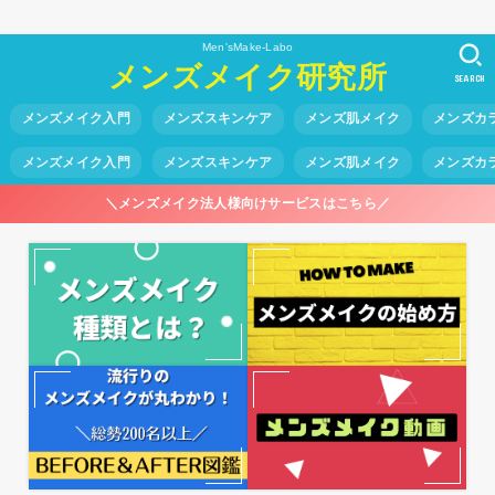
Men'sMake-Labo
メンズメイク研究所
SEARCH
メンズメイク入門
メンズスキンケア
メンズ肌メイク
メンズカ
メンズメイク入門
メンズスキンケア
メンズ肌メイク
メンズカ
＼メンズメイク法人様向けサービスはこちら／