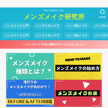
Men'sMake-Labo
メンズメイク研究所
SEARCH
メンズメイク入門
メンズスキンケア
メンズ肌メイク
メンズカ
メンズメイク入門
メンズスキンケア
メンズ肌メイク
メンズカ
＼メンズメイク法人様向けサービスはこちら／