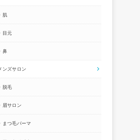
肌
目元
鼻
メンズサロン
脱毛
眉サロン
まつ毛パーマ