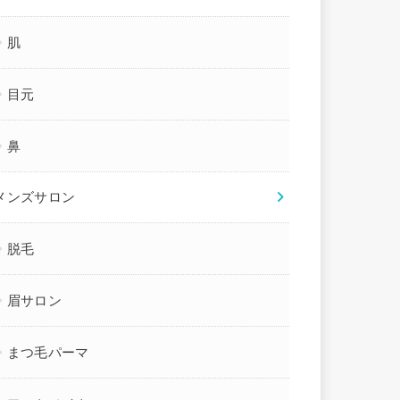
肌
目元
鼻
メンズサロン
脱毛
眉サロン
まつ毛パーマ