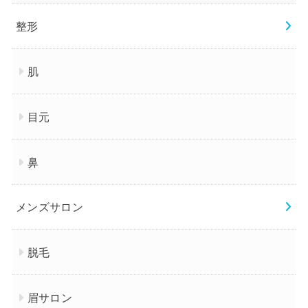
整形
肌
目元
鼻
メンズサロン
脱毛
眉サロン