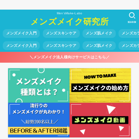
Men'sMake-Labo
メンズメイク研究所
SEARCH
メンズメイク入門
メンズスキンケア
メンズ肌メイク
メンズカ
メンズメイク入門
メンズスキンケア
メンズ肌メイク
メンズカ
＼メンズメイク法人様向けサービスはこちら／