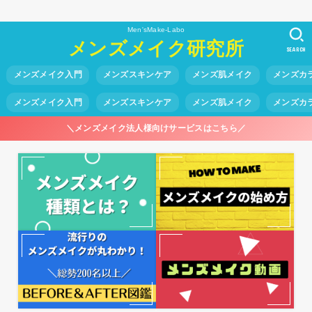
Men'sMake-Labo
メンズメイク研究所
SEARCH
メンズメイク入門
メンズスキンケア
メンズ肌メイク
メンズカ
メンズメイク入門
メンズスキンケア
メンズ肌メイク
メンズカ
＼メンズメイク法人様向けサービスはこちら／