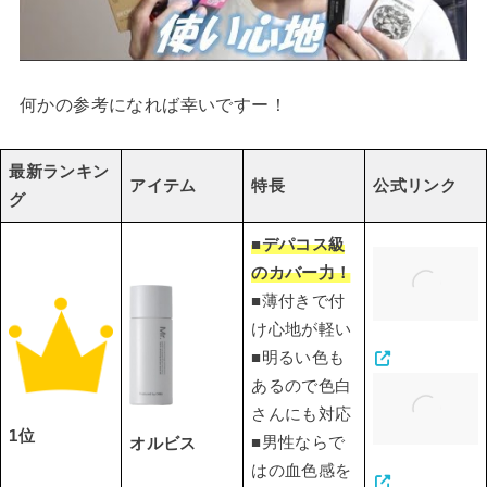
何かの参考になれば幸いですー！
最新ランキン
アイテム
特長
公式リンク
グ
■デパコス級
のカバー力！
■薄付きで付
け心地が軽い
■明るい色も
あるので色白
さんにも対応
1位
■男性ならで
オルビス
はの血色感を