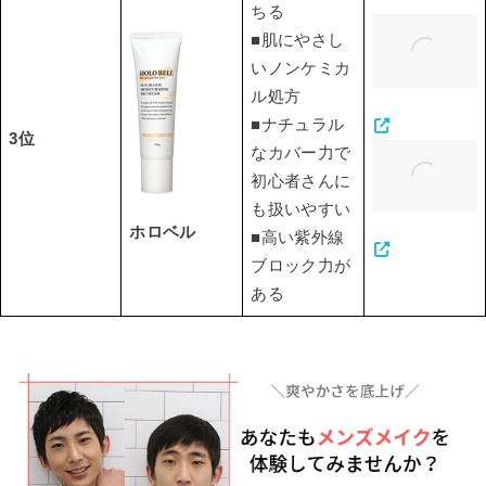
ちる
■肌にやさし
いノンケミカ
ル処方
■ナチュラル
3位
なカバー力で
初心者さんに
も扱いやすい
ホロベル
■高い紫外線
ブロック力が
ある