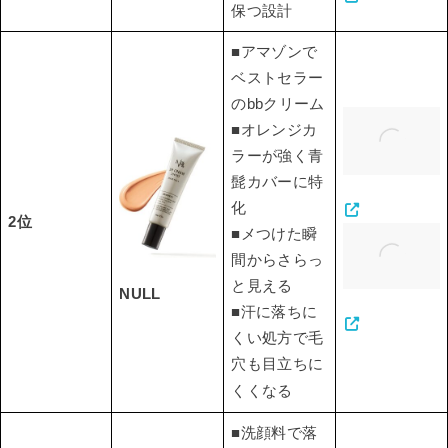
保つ設計
■アマゾンで
ベストセラー
のbbクリーム
■オレンジカ
ラーが強く青
髭カバーに特
化
2位
■メつけた瞬
間からさらっ
と見える
NULL
■汗に落ちに
くい処方で毛
穴も目立ちに
くくなる
■洗顔料で落