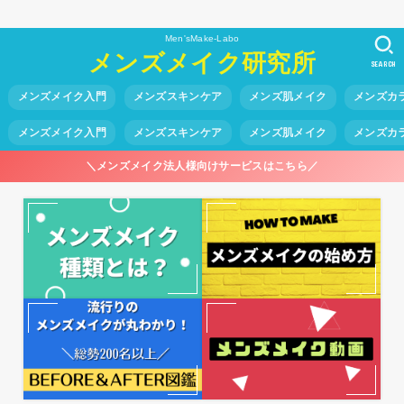
Men'sMake-Labo
メンズメイク研究所
SEARCH
メンズメイク入門
メンズスキンケア
メンズ肌メイク
メンズカ
メンズメイク入門
メンズスキンケア
メンズ肌メイク
メンズカ
＼メンズメイク法人様向けサービスはこちら／