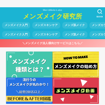
Men'sMake-Labo
メンズメイク研究所
SEARCH
メンズメイク入門
メンズスキンケア
メンズ肌メイク
メンズカ
メンズメイク入門
メンズスキンケア
メンズ肌メイク
メンズカ
＼メンズメイク法人様向けサービスはこちら／