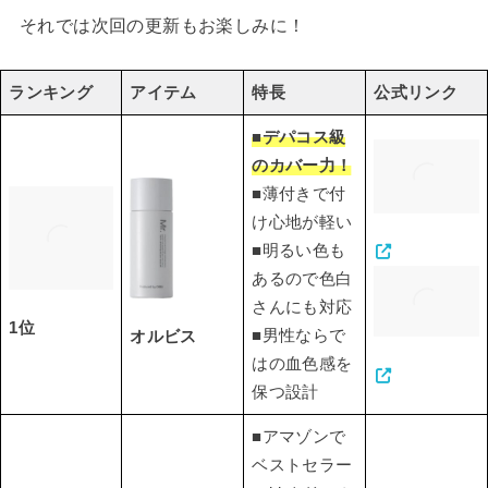
それでは次回の更新もお楽しみに！
ランキング
アイテム
特長
公式リンク
■デパコス級
のカバー力！
■薄付きで付
け心地が軽い
■明るい色も
あるので色白
さんにも対応
1位
■男性ならで
オルビス
はの血色感を
保つ設計
■アマゾンで
ベストセラー