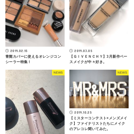
2019.02.15
2019.03.05
青髭カバーに使えるオレンジコン
【ＧＩＶＥＮＣＨＹ】3月新作ベー
シーラー特集！
スメイクが中々好き。
NEWS
NEWS
2019.10.25
【ミスターコンテスト×メンズメイ
ク】ファイナリストたちにメイク
のアレコレ聞いてみた。