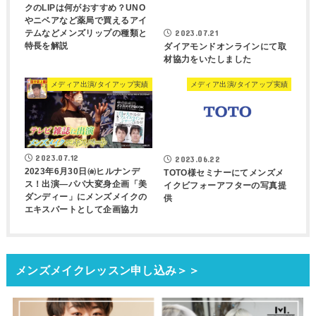
クのLIPは何がおすすめ？UNO
やニベアなど薬局で買えるアイ
2023.07.21
テムなどメンズリップの種類と
特長を解説
ダイアモンドオンラインにて取
材協力をいたしました
メディア出演/タイアップ実績
メディア出演/タイアップ実績
2023.07.12
2023.06.22
2023年6月30日㈮ヒルナンデ
TOTO様セミナーにてメンズメ
ス！出演―パパ大変身企画「美
イクビフォーアフターの写真提
ダンディー」にメンズメイクの
供
エキスパートとして企画協力
メンズメイクレッスン申し込み＞＞