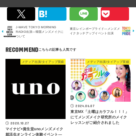
J-WAVE TOKYO MORNING
東京レインボープライド―メンズメ
RADIO出演―韓国メンズメイクに
イクタッチアップイベント出演
ついて
RECOMMEND
メディア出演/タイアップ実績
メディア出演/タイアップ実績
2024.06.07
東京MX「土曜はカラフル！！！」
にてメンズメイク研究所のメイク
レッスンがご紹介されました
2020.10.27
マイナビ×資生堂unoメンズメイク
就活生オンライン体験イベント―