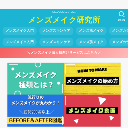
Men'sMake-Labo
メンズメイク研究所
SEARCH
メンズメイク入門
メンズスキンケア
メンズ肌メイク
メンズカ
メンズメイク入門
メンズスキンケア
メンズ肌メイク
メンズカ
＼メンズメイク法人様向けサービスはこちら／