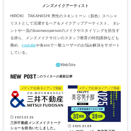
メンズメイクアーティスト
HIROKI TAKAHASHI 男性のスキントーン（肌色）スペシャ
リストとして活躍するヘア＆メイクアップアーティスト。 タレ
ントや一流のbusinesspersonのメイクやスタイリングを担当す
る傍ら、メンズメイクサロンのスタッフ教育の特別講師なども
務め、
youtube
や各snsで一般ユーザーのお悩み解決をサポート
している。
NEW POST
メディア出演/タイアップ実績
メディア出演/タイアップ実績
2025.03.26
三井不動産メンズメイクトーク
2025.03.08
ショーを担当いたしました。