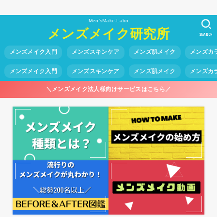
Men'sMake-Labo
メンズメイク研究所
SEARCH
メンズメイク入門
メンズスキンケア
メンズ肌メイク
メンズカ
メンズメイク入門
メンズスキンケア
メンズ肌メイク
メンズカ
＼メンズメイク法人様向けサービスはこちら／