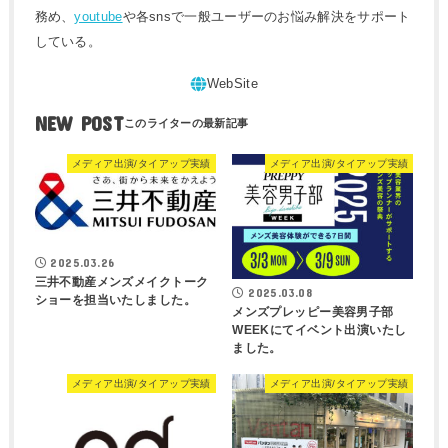
務め、
youtube
や各snsで一般ユーザーのお悩み解決をサポート
している。
NEW POST
メディア出演/タイアップ実績
メディア出演/タイアップ実績
2025.03.26
三井不動産メンズメイクトーク
2025.03.08
ショーを担当いたしました。
メンズプレッピー美容男子部
WEEKにてイベント出演いたし
ました。
メディア出演/タイアップ実績
メディア出演/タイアップ実績