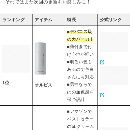
それではまた次回の更新もお楽しみに！
ランキング
アイテム
特長
公式リンク
■デパコス級
のカバー力！
■薄付きで付
け心地が軽い
■明るい色も
あるので色白
さんにも対応
1位
■男性ならで
オルビス
はの血色感を
保つ設計
■アマゾンで
ベストセラー
のbbクリーム