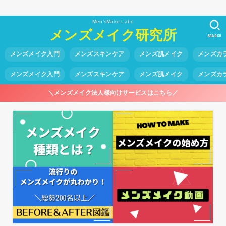
Men'sMake-Labo
メンズメイク研究所
SEARCH
メンズメイク入門
メンズスキンケア
メンズ肌メイク
メンズカ
メンズメイク入門
メンズスキンケア
メンズ肌メイク
メンズカ
＼メンズメイク法人様向けサービスはこちら／