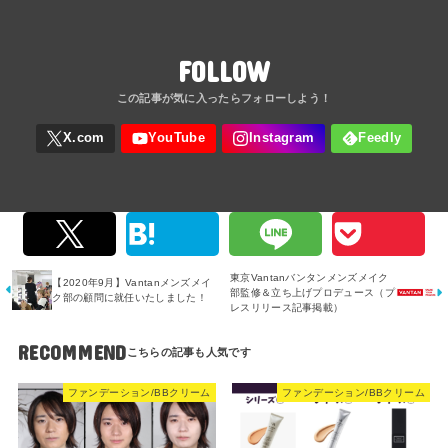
FOLLOW
東京Vantanバンタンメンズメイク
【2020年9月】Vantanメンズメイ
部監修＆立ち上げプロデュース（プ
ク部の顧問に就任いたしました！
レスリリース記事掲載）
RECOMMEND
ファンデーション/BBクリーム
ファンデーション/BBクリーム