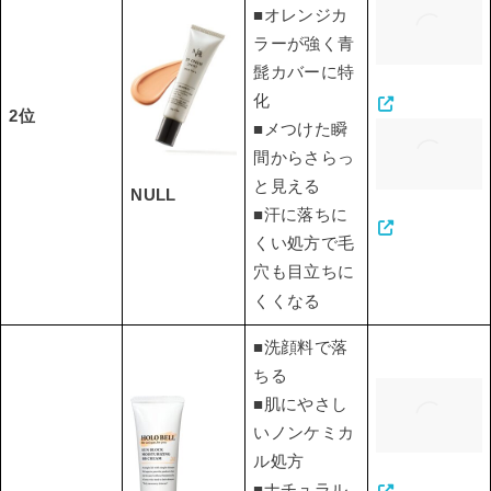
■オレンジカ
ラーが強く青
髭カバーに特
化
2位
■メつけた瞬
間からさらっ
と見える
NULL
■汗に落ちに
くい処方で毛
穴も目立ちに
くくなる
■洗顔料で落
ちる
■肌にやさし
いノンケミカ
ル処方
■ナチュラル