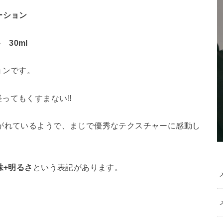
ーション
 30ml
ョンです。
ってもくすまない‼
がれているようで、まじで優秀なテクスチャーに感動し
味+明るさ
という表記があります。