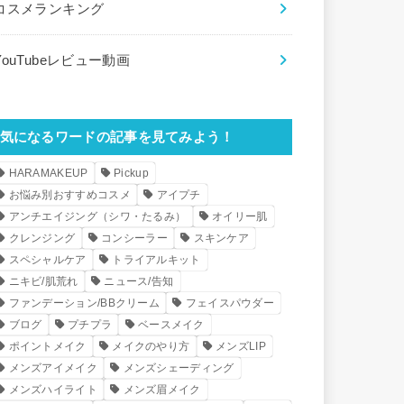
コスメランキング
YouTubeレビュー動画
気になるワードの記事を見てみよう！
HARAMAKEUP
Pickup
お悩み別おすすめコスメ
アイプチ
アンチエイジング（シワ・たるみ）
オイリー肌
クレンジング
コンシーラー
スキンケア
スペシャルケア
トライアルキット
ニキビ/肌荒れ
ニュース/告知
ファンデーション/BBクリーム
フェイスパウダー
ブログ
プチプラ
ベースメイク
ポイントメイク
メイクのやり方
メンズLIP
メンズアイメイク
メンズシェーディング
メンズハイライト
メンズ眉メイク