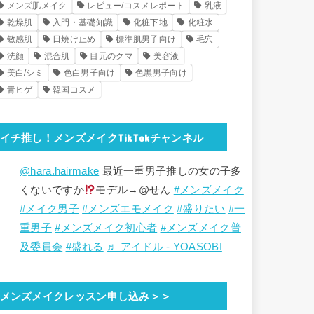
メンズ肌メイク
レビュー/コスメレポート
乳液
乾燥肌
入門・基礎知識
化粧下地
化粧水
敏感肌
日焼け止め
標準肌男子向け
毛穴
洗顔
混合肌
目元のクマ
美容液
美白/シミ
色白男子向け
色黒男子向け
青ヒゲ
韓国コスメ
イチ推し！メンズメイクTikTokチャンネル
@hara.hairmake
最近一重男子推しの女の子多
くないですか
モデル→@せん
#メンズメイク
#メイク男子
#メンズエモメイク
#盛りたい
#一
重男子
#メンズメイク初心者
#メンズメイク普
及委員会
#盛れる
♬ アイドル - YOASOBI
メンズメイクレッスン申し込み＞＞