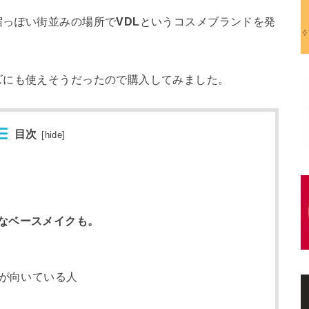
宿っぽい街並みの場所で
VDL
というコスメブランドを発
ズにも使えそうだったので購入してみました。
目次
[
hide
]
なベースメイクも。
デが向いている人