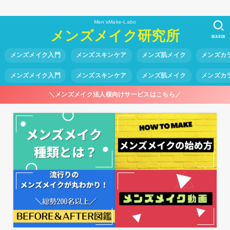
Men'sMake-Labo
メンズメイク研究所
SEARCH
メンズメイク入門
メンズスキンケア
メンズ肌メイク
メンズカ
メンズメイク入門
メンズスキンケア
メンズ肌メイク
メンズカ
＼メンズメイク法人様向けサービスはこちら／