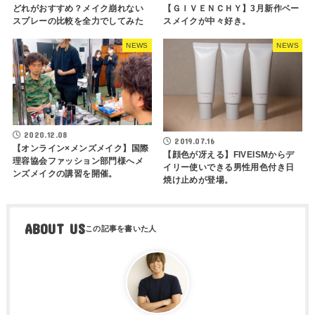
どれがおすすめ？メイク崩れない
【ＧＩＶＥＮＣＨＹ】3月新作ベー
スプレーの比較を全力でしてみた
スメイクが中々好き。
NEWS
NEWS
2020.12.08
2019.07.16
【オンライン×メンズメイク】国際
【顔色が冴える】FIVEISMからデ
理容協会ファッション部門様へメ
イリー使いできる男性用色付き日
ンズメイクの講習を開催。
焼け止めが登場。
ABOUT US