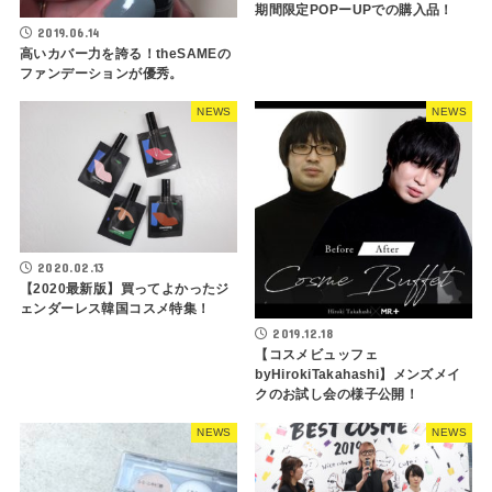
期間限定POPーUPでの購入品！
2019.06.14
高いカバー力を誇る！theSAMEの
ファンデーションが優秀。
NEWS
NEWS
2020.02.13
【2020最新版】買ってよかったジ
ェンダーレス韓国コスメ特集！
2019.12.18
【コスメビュッフェ
byHirokiTakahashi】メンズメイ
クのお試し会の様子公開！
NEWS
NEWS