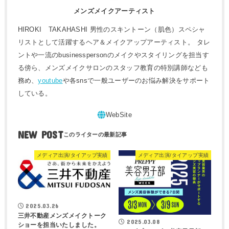
メンズメイクアーティスト
HIROKI TAKAHASHI 男性のスキントーン（肌色）スペシャ
リストとして活躍するヘア＆メイクアップアーティスト。 タレ
ントや一流のbusinesspersonのメイクやスタイリングを担当す
る傍ら、メンズメイクサロンのスタッフ教育の特別講師なども
務め、
youtube
や各snsで一般ユーザーのお悩み解決をサポート
している。
NEW POST
メディア出演/タイアップ実績
メディア出演/タイアップ実績
2025.03.26
三井不動産メンズメイクトーク
2025.03.08
ショーを担当いたしました。