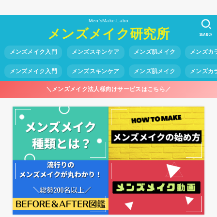
Men'sMake-Labo
メンズメイク研究所
SEARCH
メンズメイク入門
メンズスキンケア
メンズ肌メイク
メンズカ
メンズメイク入門
メンズスキンケア
メンズ肌メイク
メンズカ
＼メンズメイク法人様向けサービスはこちら／