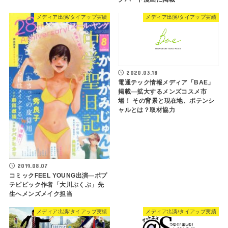
メディア出演/タイアップ実績
メディア出演/タイアップ実績
2020.03.18
電通テック情報メディア「BAE」
掲載―拡大するメンズコスメ市
場！ その背景と現在地、ポテンシ
ャルとは？取材協力
2019.08.07
コミックFEEL YOUNG出演―ポプ
テピピック作者「大川ぶくぶ」先
生へメンズメイク担当
メディア出演/タイアップ実績
メディア出演/タイアップ実績