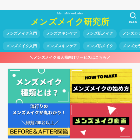
Men'sMake-Labo
メンズメイク研究所
SEARCH
メンズメイク入門
メンズスキンケア
メンズ肌メイク
メンズカ
メンズメイク入門
メンズスキンケア
メンズ肌メイク
メンズカ
＼メンズメイク法人様向けサービスはこちら／