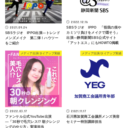
2022.12.16
SBSラジオ IPPO 「怪我の痕や
2021.09.24
カミソリ負けをメイクで隠そう」
SBSラジオ IPPO出演―トレンド
出演―静岡新聞SBS公式サイト
メンズメイク 第二弾！ハウツー
「アットエス」にもHOWTO掲載
をご紹介
メディア出演/タイアップ実績
メディア出演/タイアップ実績
2022.03.17
2021.11.17
ファンケル公式YouTube出演
石川県加賀商工会議所メンズ美容
―「30秒で毛穴レス!? 朝クレンジ
セミナー特別講師担当
ングのやり方」実演担当