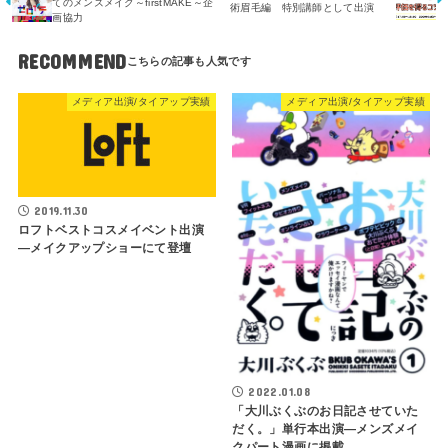
てのメンズメイク～firstMAKE～企
術眉毛編 特別講師として出演
画協力
RECOMMEND
メディア出演/タイアップ実績
メディア出演/タイアップ実績
2019.11.30
ロフトベストコスメイベント出演
―メイクアップショーにて登壇
2022.01.08
「大川ぶくぶのお日記させていた
だく。」単行本出演―メンズメイ
クパート漫画に掲載