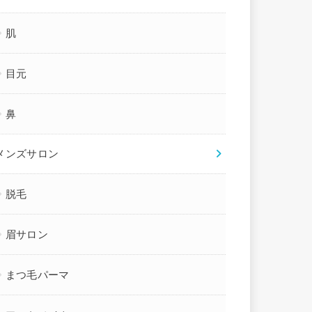
肌
目元
鼻
メンズサロン
脱毛
眉サロン
まつ毛パーマ