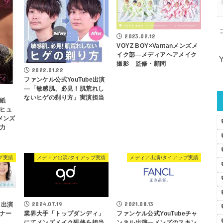
2023.02.12
VOYZ BOY×Vantanメンズメ
イク部―メディアヘアメイク
撮影 監修・顧問
2022.01.22
ファンケル公式YouTube出演
―「敏感肌、必見！肌荒れし
ないヒゲの剃り方」実演担当
紙
・ヒュ
メンズ
力
プ実績
メディア出演/タイアップ実績
メディア出演/タイアップ実績
2024.07.19
2021.08.13
」出演
ナー
業界大手「トップダンディ」
ファンケル公式YouTubeチャ
にてメンズメイク研修を担当
ンネル出演―メンズのスキン