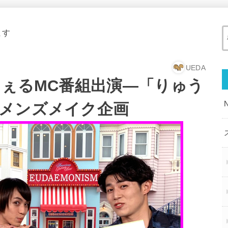
ます
UEDA
ちぇるMC番組出演―「りゅう
メンズメイク企画