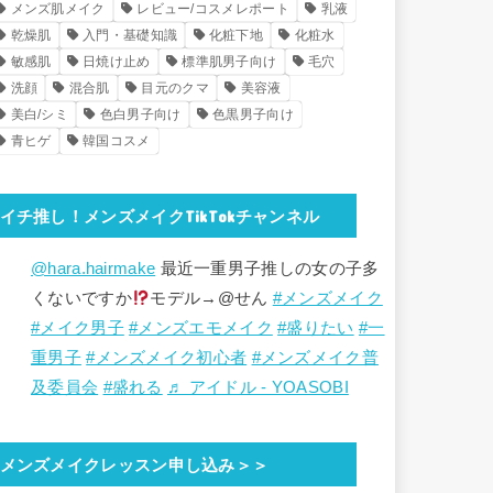
メンズ肌メイク
レビュー/コスメレポート
乳液
乾燥肌
入門・基礎知識
化粧下地
化粧水
敏感肌
日焼け止め
標準肌男子向け
毛穴
洗顔
混合肌
目元のクマ
美容液
美白/シミ
色白男子向け
色黒男子向け
青ヒゲ
韓国コスメ
イチ推し！メンズメイクTikTokチャンネル
@hara.hairmake
最近一重男子推しの女の子多
くないですか
モデル→@せん
#メンズメイク
#メイク男子
#メンズエモメイク
#盛りたい
#一
重男子
#メンズメイク初心者
#メンズメイク普
及委員会
#盛れる
♬ アイドル - YOASOBI
メンズメイクレッスン申し込み＞＞