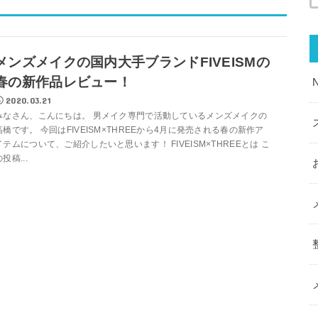
メンズメイクの国内大手ブランドFIVEISMの
春の新作品レビュー！
2020.03.21
みなさん、こんにちは。 男メイク専門で活動しているメンズメイクの
高橋です。 今回はFIVEISM×THREEから4月に発売される春の新作ア
イテムについて、ご紹介したいと思います！ FIVEISM×THREEとは こ
投稿...