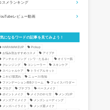
コスメランキング
YouTubeレビュー動画
気になるワードの記事を見てみよう！
HARAMAKEUP
Pickup
お悩み別おすすめコスメ
アイプチ
アンチエイジング（シワ・たるみ）
オイリー肌
クレンジング
コンシーラー
スキンケア
スペシャルケア
トライアルキット
ニキビ/肌荒れ
ニュース/告知
ファンデーション/BBクリーム
フェイスパウダー
ブログ
プチプラ
ベースメイク
ポイントメイク
メイクのやり方
メンズLIP
メンズアイメイク
メンズシェーディング
メンズハイライト
メンズ眉メイク