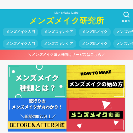
Men'sMake-Labo
メンズメイク研究所
SEARCH
メンズメイク入門
メンズスキンケア
メンズ肌メイク
メンズカ
メンズメイク入門
メンズスキンケア
メンズ肌メイク
メンズカ
＼メンズメイク法人様向けサービスはこちら／