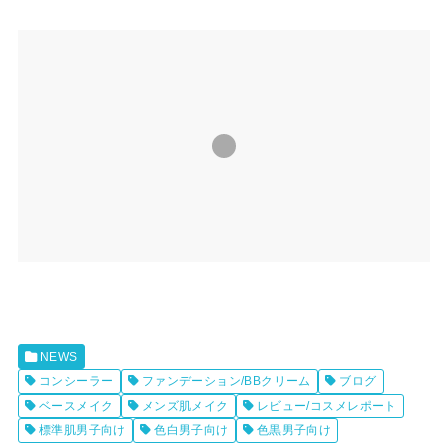
NEWS
コンシーラー
ファンデーション/BBクリーム
ブログ
ベースメイク
メンズ肌メイク
レビュー/コスメレポート
標準肌男子向け
色白男子向け
色黒男子向け