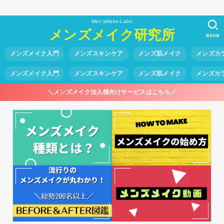
Men'sMake-Labo
メンズメイク研究所
SEARCH
メンズメイク入門
メンズスキンケア
メンズ肌メイク
メンズカ
メンズメイク入門
メンズスキンケア
メンズ肌メイク
メンズカ
＼メンズメイク法人様向けサービスはこちら／