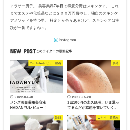
アラサー男子。 美容業界7年目で得意分野はスキンケア。 これ
までエステや化粧品などに２００万円費やし、独自のスキンケ
アメソッドを持つ男。 検定とか色々あるけど、スキンケアは実
践が一番ですよね～。
NEW POST
YouTubeレビュー動画
脱毛
2022.03.30
2020.05.28
メンズ美白薬用美容液
1回100円の永久脱毛、いま通っ
HADANYUレビュー！
てるんだが感想を書いていく。
洗顔
ニキビ・肌荒れ