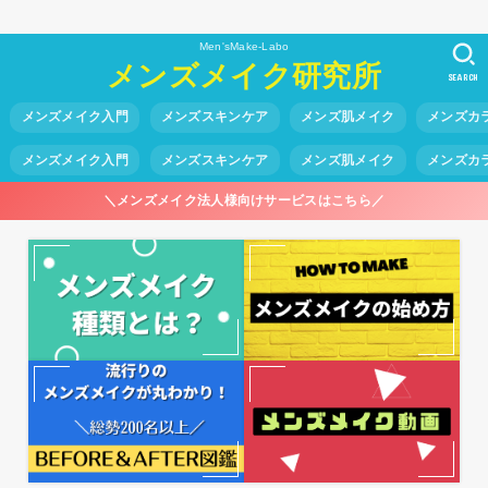
Men'sMake-Labo
メンズメイク研究所
SEARCH
メンズメイク入門
メンズスキンケア
メンズ肌メイク
メンズカ
メンズメイク入門
メンズスキンケア
メンズ肌メイク
メンズカ
＼メンズメイク法人様向けサービスはこちら／