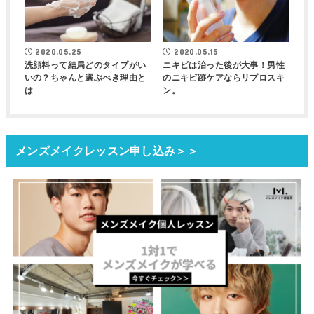
2020.05.25
2020.05.15
洗顔料って結局どのタイプがい
ニキビは治った後が大事！男性
いの？ちゃんと選ぶべき理由と
のニキビ跡ケアならリプロスキ
は
ン。
メンズメイクレッスン申し込み＞＞