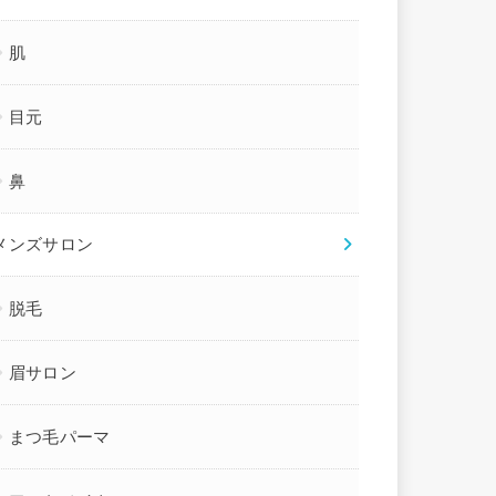
肌
目元
鼻
メンズサロン
脱毛
眉サロン
まつ毛パーマ