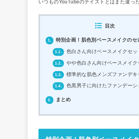
いつものYouTubeのテイストとはまた違
目次
特別企画！肌色別ベースメイクのセ
1.
色白さん向けベースメイクセッ
1.1.
やや色白さん向けベースメイク
1.2.
標準的な肌色メンズファンデキ
1.3.
色黒男子に向けたファンデーシ
1.4.
まとめ
2.