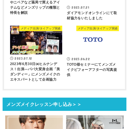
やニベアなど薬局で買えるアイ
2023.07.21
テムなどメンズリップの種類と
特長を解説
ダイアモンドオンラインにて取
材協力をいたしました
メディア出演/タイアップ実績
メディア出演/タイアップ実績
2023.07.12
2023.06.22
2023年6月30日㈮ヒルナンデ
TOTO様セミナーにてメンズメ
ス！出演―パパ大変身企画「美
イクビフォーアフターの写真提
ダンディー」にメンズメイクの
供
エキスパートとして企画協力
メンズメイクレッスン申し込み＞＞