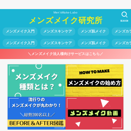
Men'sMake-Labo
メンズメイク研究所
SEARCH
メンズメイク入門
メンズスキンケア
メンズ肌メイク
メンズカ
メンズメイク入門
メンズスキンケア
メンズ肌メイク
メンズカ
＼メンズメイク法人様向けサービスはこちら／